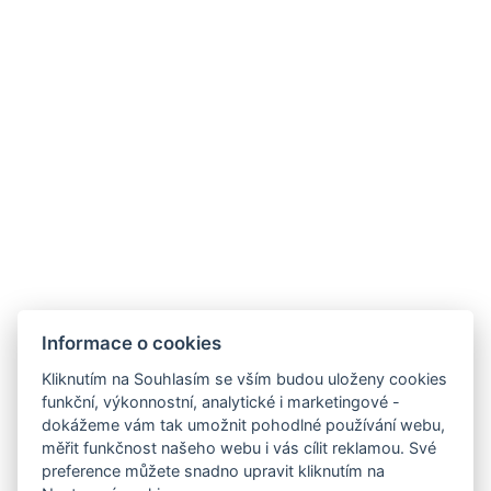
Informace o cookies
Zámek Hrádek
Hrádek 1, 342 01 Sušice
Kliknutím na Souhlasím se vším budou uloženy cookies
funkční, výkonnostní, analytické i marketingové -
E-mail:
recepce@zamekhradek.cz
dokážeme vám tak umožnit pohodlné používání webu,
Telefon:
+420 725 083 093
měřit funkčnost našeho webu i vás cílit reklamou. Své
preference můžete snadno upravit kliknutím na
Facebook
Instagram