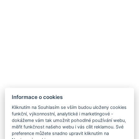
Informace o cookies
Zámek Hrádek
Hrádek 1, 342 01 Sušice
Kliknutím na Souhlasím se vším budou uloženy cookies
funkční, výkonnostní, analytické i marketingové -
E-mail:
recepce@zamekhradek.cz
dokážeme vám tak umožnit pohodlné používání webu,
Telefon:
+420 725 083 093
měřit funkčnost našeho webu i vás cílit reklamou. Své
preference můžete snadno upravit kliknutím na
Facebook
Instagram