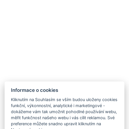
Informace o cookies
Zámek Hrádek
Hrádek 1, 342 01 Sušice
Kliknutím na Souhlasím se vším budou uloženy cookies
funkční, výkonnostní, analytické i marketingové -
E-mail:
recepce@zamekhradek.cz
dokážeme vám tak umožnit pohodlné používání webu,
Telefon:
+420 725 083 093
měřit funkčnost našeho webu i vás cílit reklamou. Své
preference můžete snadno upravit kliknutím na
Facebook
Instagram