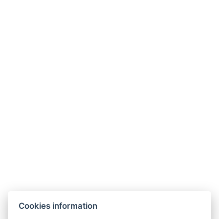
Jetzt
3650 Kč
29. 11. - 20. 12.
ab
/
2026
pro Person
buchen
Jetzt
3650 Kč
27. 12. 2026 - 03.
ab
/
01. 2027
pro Person
buchen
Galerie
Cookies information