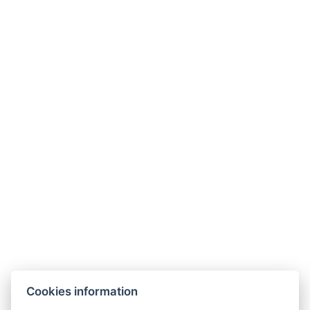
Jetzt
3650 Kč
29. 11. - 20. 12.
ab
/
2026
pro Person
buchen
Jetzt
3650 Kč
27. 12. 2026 - 03.
ab
/
01. 2027
pro Person
buchen
Galerie
Cookies information