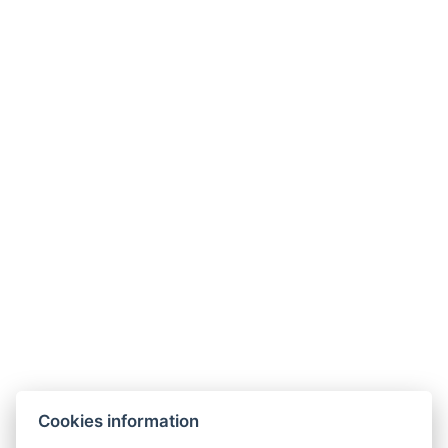
Jetzt
3650 Kč
29. 11. - 20. 12.
ab
/
2026
pro Person
buchen
Jetzt
3650 Kč
27. 12. 2026 - 03.
ab
/
01. 2027
pro Person
buchen
Galerie
Cookies information