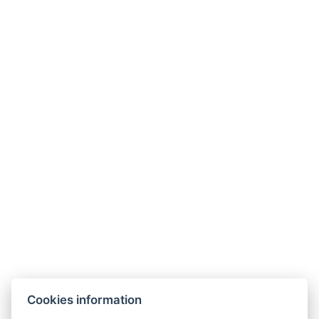
Jetzt
3650 Kč
29. 11. - 20. 12.
ab
/
2026
pro Person
buchen
Jetzt
3650 Kč
27. 12. 2026 - 03.
ab
/
01. 2027
pro Person
buchen
Galerie
Cookies information