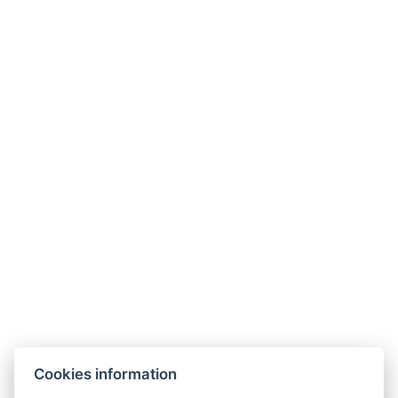
Jetzt
3650 Kč
29. 11. - 20. 12.
ab
/
2026
pro Person
buchen
Jetzt
3650 Kč
27. 12. 2026 - 03.
ab
/
01. 2027
pro Person
buchen
Galerie
Cookies information