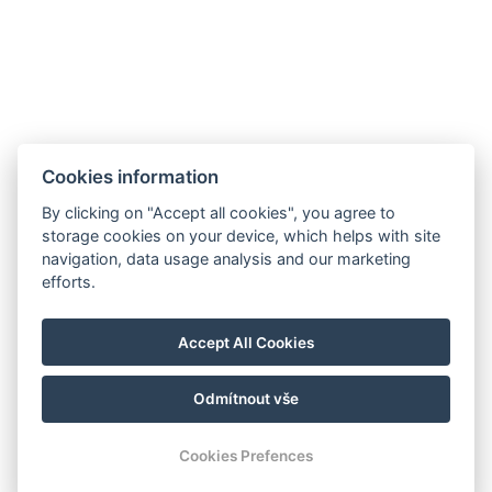
Bei Stornierung oder Nichterscheinen
am Tag der Behandlung wird eine
Stornogebühr von 100% erhoben.
Cookies information
Wellnessbehandlungen
By clicking on "Accept all cookies", you agree to
storage cookies on your device, which helps with site
navigation, data usage analysis and our marketing
Hrádek 1, 342 01 Sušice
efforts.
E-mail: recepce@zamekhradek.cz
Telefon: +420 725 083 093
Accept All Cookies
Facebook
Instagram
Odmítnout vše
© Copyright 2026 | Alle Rechte vorbehalten
Cookies Prefences