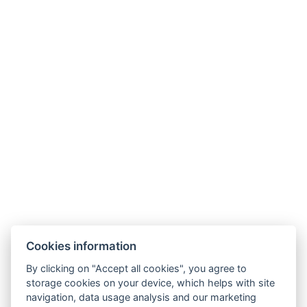
*Der Preis beinhaltet den Eintritt in eine Sauna
oder Dampfkabine nach Wahl. Die Kapazität der
Kabine beträgt 2 Personen. Bei Nutzung der
Kabine durch eine Person beträgt der Preis 380
Kč/Stunde.
**Der Preis beinhaltet den Eintritt in das
Schwimmbad und eine Sauna oder Dampfkabine.
Die Sauna wird eine Stunde, nicht zwei Stunden,
beheizt.
Schwimmbad
Cookies information
By clicking on "Accept all cookies", you agree to
storage cookies on your device, which helps with site
navigation, data usage analysis and our marketing