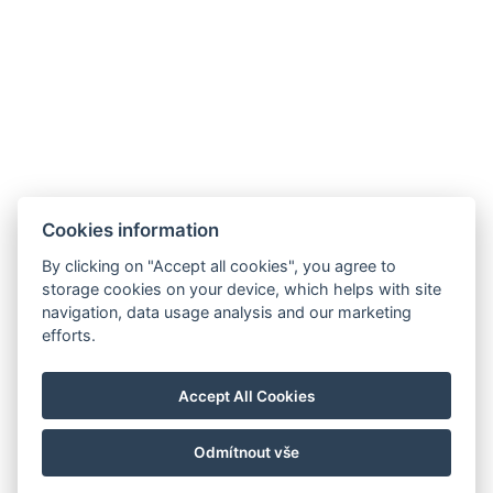
Anzahl der Zimmer : 1
Elektrischer Wasserkocher
Parkplatz
JETZT BUCHEN
Cookies information
ZURÜCK ZU DEN ZIMMERN
By clicking on "Accept all cookies", you agree to
storage cookies on your device, which helps with site
navigation, data usage analysis and our marketing
Hrádek 1, 342 01 Sušice
efforts.
E-mail: recepce@zamekhradek.cz
Telefon: +420 725 083 093
Accept All Cookies
Facebook
Instagram
Odmítnout vše
© Copyright 2026 | Alle Rechte vorbehalten