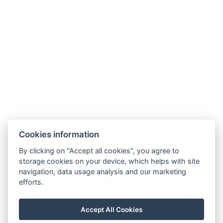
Anzahl der Schlafzimmer : 1
Anzahl der Zimmer : 1
Elektrischer Wasserkocher
Parkplatz
JETZT BUCHEN
Cookies information
ZURÜCK ZU DEN ZIMMERN
By clicking on "Accept all cookies", you agree to
storage cookies on your device, which helps with site
navigation, data usage analysis and our marketing
Hrádek 1, 342 01 Sušice
efforts.
E-mail: recepce@zamekhradek.cz
Telefon: +420 725 083 093
Accept All Cookies
Facebook
Instagram