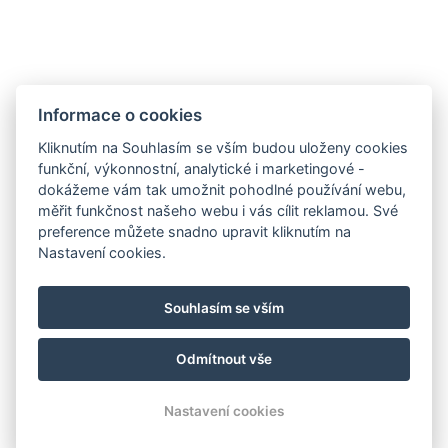
Informace o cookies
Zámek Hrádek
Hrádek 1, 342 01 Sušice
Kliknutím na Souhlasím se vším budou uloženy cookies
funkční, výkonnostní, analytické i marketingové -
E-mail:
recepce@zamekhradek.cz
dokážeme vám tak umožnit pohodlné používání webu,
Telefon:
+420 725 083 093
měřit funkčnost našeho webu i vás cílit reklamou. Své
preference můžete snadno upravit kliknutím na
Facebook
Instagram
Nastavení cookies.
.
Souhlasím se vším
Odmítnout vše
© Copyright 2026 | Všechna práva vyhrazena
Nastavení cookies