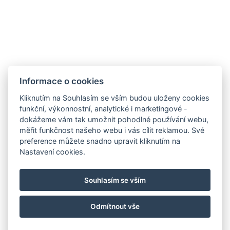
Informace o cookies
Zámek Hrádek
Hrádek 1, 342 01 Sušice
Kliknutím na Souhlasím se vším budou uloženy cookies
funkční, výkonnostní, analytické i marketingové -
E-mail:
recepce@zamekhradek.cz
dokážeme vám tak umožnit pohodlné používání webu,
Telefon:
+420 725 083 093
měřit funkčnost našeho webu i vás cílit reklamou. Své
preference můžete snadno upravit kliknutím na
Facebook
Instagram
Nastavení cookies.
.
Souhlasím se vším
Odmítnout vše
© Copyright 2026 | Všechna práva vyhrazena