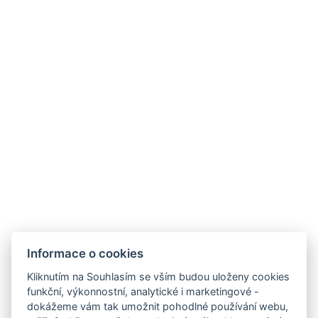
Informace o cookies
Zámek Hrádek
Hrádek 1, 342 01 Sušice
Kliknutím na Souhlasím se vším budou uloženy cookies
funkční, výkonnostní, analytické i marketingové -
E-mail:
recepce@zamekhradek.cz
dokážeme vám tak umožnit pohodlné používání webu,