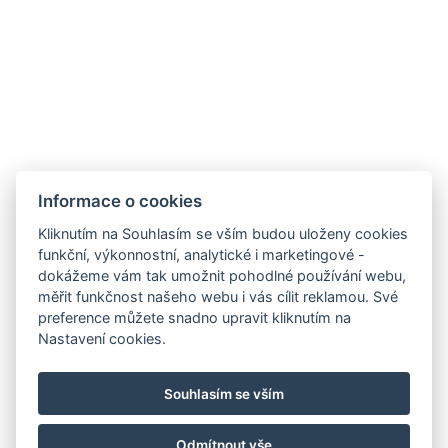
Informace o cookies
Zámek Hrádek
Hrádek 1, 342 01 Sušice
Kliknutím na Souhlasím se vším budou uloženy cookies
funkční, výkonnostní, analytické i marketingové -
E-mail:
recepce@zamekhradek.cz
dokážeme vám tak umožnit pohodlné používání webu,
Telefon:
+420 725 083 093
měřit funkčnost našeho webu i vás cílit reklamou. Své
preference můžete snadno upravit kliknutím na
Facebook
Instagram
Nastavení cookies.
.
Souhlasím se vším
Odmítnout vše