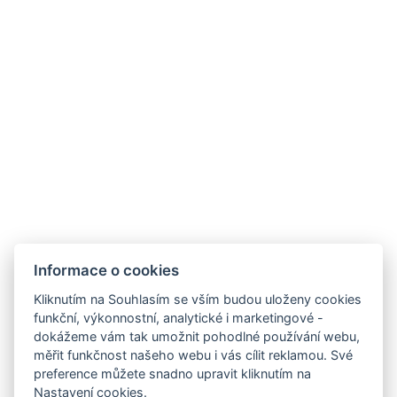
Informace o cookies
Zámek Hrádek
Hrádek 1, 342 01 Sušice
Kliknutím na Souhlasím se vším budou uloženy cookies
funkční, výkonnostní, analytické i marketingové -
E-mail:
recepce@zamekhradek.cz
dokážeme vám tak umožnit pohodlné používání webu,
Telefon:
+420 725 083 093
měřit funkčnost našeho webu i vás cílit reklamou. Své
preference můžete snadno upravit kliknutím na
Facebook
Instagram
Nastavení cookies.