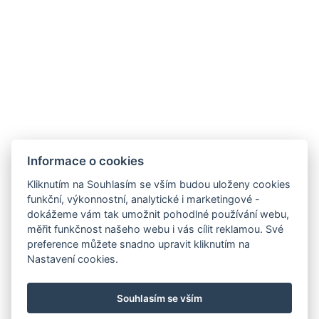
Informace o cookies
Zámek Hrádek
Hrádek 1, 342 01 Sušice
Kliknutím na Souhlasím se vším budou uloženy cookies
funkční, výkonnostní, analytické i marketingové -
E-mail:
recepce@zamekhradek.cz
dokážeme vám tak umožnit pohodlné používání webu,
Telefon:
+420 725 083 093
měřit funkčnost našeho webu i vás cílit reklamou. Své
preference můžete snadno upravit kliknutím na
Facebook
Instagram
Nastavení cookies.
.
Souhlasím se vším