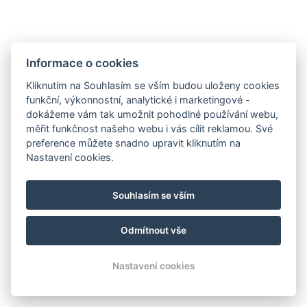
Informace o cookies
Zámek Hrádek
Hrádek 1, 342 01 Sušice
Kliknutím na Souhlasím se vším budou uloženy cookies
funkční, výkonnostní, analytické i marketingové -
E-mail:
recepce@zamekhradek.cz
dokážeme vám tak umožnit pohodlné používání webu,
Telefon:
+420 725 083 093
měřit funkčnost našeho webu i vás cílit reklamou. Své
preference můžete snadno upravit kliknutím na
Facebook
Instagram
Nastavení cookies.
.
Souhlasím se vším
Odmítnout vše
© Copyright 2026 | Všechna práva vyhrazena
Nastavení cookies